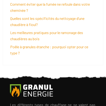
Comment éviter que la fumée ne refoule dans votre
cheminée ?
Quelles sont les spécificités du nettoyage d’une
chaudière à fioul?
Les meilleures pratiques pour le ramonage des
chaudières au bois
Poêle à granules étanche : pourquoi opter pour ce
type ?
Les différents types de chauffage ne se valent pas.