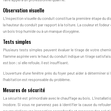
Observation visuelle
L’inspection visuelle du conduit constitue la première étape du di
la hauteur du conduit par rapport à la toiture. La couleur et l’od
un bois trop humide ou à un manque d’oxygène.
Tests simples
Plusieurs tests simples peuvent évaluer le tirage de votre chemi
flamme aspirée vers le haut du conduit indique un tirage satisfais
est bon ; si elle refoule, il est insuffisant.
L’ouverture d’une fenêtre près du foyer peut aider à déterminer si
l’habitation est responsable du problème.
Mesures de sécurité
La sécurité est primordiale avec le chauffage au bois. L’installati
inodore. Si vous ne parvenez pas à identifier la cause du refou
pourra réaliser une inspection approfondie et proposer des solut