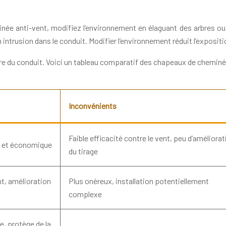
inée anti-vent, modifiez l’environnement en élaguant des arbres ou
intrusion dans le conduit. Modifier l’environnement réduit l’exposi
erture du conduit. Voici un tableau comparatif des chapeaux de cheminé
Inconvénients
Faible efficacité contre le vent, peu d’améliorat
le et économique
du tirage
nt, amélioration
Plus onéreux, installation potentiellement
complexe
e, protège de la