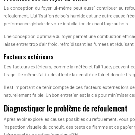
La conception du foyer lui-même peut aussi contribuer au refou
refoulement. L’utilisation de bois humide est une autre cause fré
performance globale de votre installation de chauffage au bois.
Une conception optimale du foyer permet une combustion efficace
laisse entrer trop d’air froid, refroidissant les fumées et réduisant 
Facteurs extérieurs
Des facteurs extérieurs, comme la météo et l’altitude, peuvent égale
tirage. De même, l’altitude affecte la densité de l’air et donc le 
Il est important de tenir compte de ces facteurs externes lors de 
naturellement faible. Un bon entretien est la clé pour minimiser ce
Diagnostiquer le problème de refoulement
Après avoir exploré les causes possibles du refoulement, vous po
inspection visuelle du conduit, des tests de flamme et de papier fu
faire appel à un professionnel qualifié.