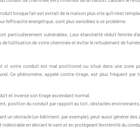
duit lorsque l’air est extrait de la maison plus vite qu’il n’est rempla
r l’efficacité énergétique, sont plus sensibles à ce problème.
particulièrement vulnérables. Leur étanchéité réduit l’entrée d’air 
de l’utilisation de votre cheminée et éviter le refoulement de fumée
t si votre conduit est mal positionné ou situé dans une zone pa
turel. Ce phénomène, appelé contre-tirage, est plus fréquent par 
duit et inverse son tirage ascendant normal.
ent, position du conduit par rapport au toit, obstacles environnants
rnant un obstacle (un bâtiment, par exemple), peut aussi générer de
indésirable en déviant le vent et en protégeant l’extrémité du condu