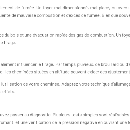
lement de fumée. Un foyer mal dimensionné, mal placé, ou avec une
quente de mauvaise combustion et d’excès de fumée. Bien que souvent 
 du bois et une évacuation rapide des gaz de combustion. Un foyer 
le tirage.
ment influencer le tirage. Par temps pluvieux, de brouillard ou d’air
tirage ; les cheminées situées en altitude peuvent exiger des ajusteme
l’utilisation de votre cheminée. Adaptez votre technique d’allumage 
s effets.
uvez passer au diagnostic. Plusieurs tests simples sont réalisables
mant, et une vérification de la pression négative en ouvrant une fen