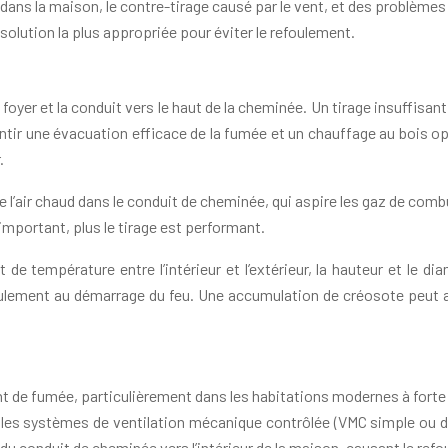
e dans la maison, le contre-tirage causé par le vent, et des problème
 solution la plus appropriée pour éviter le refoulement.
e foyer et la conduit vers le haut de la cheminée. Un tirage insuffis
rantir une évacuation efficace de la fumée et un chauffage au bois op
.
l’air chaud dans le conduit de cheminée, qui aspire les gaz de comb
important, plus le tirage est performant.
 de température entre l’intérieur et l’extérieur, la hauteur et le d
efoulement au démarrage du feu. Une accumulation de créosote peut au
t de fumée, particulièrement dans les habitations modernes à forte 
n, les systèmes de ventilation mécanique contrôlée (VMC simple ou 
r du conduit de cheminée vers l’intérieur de la maison, causant le ref