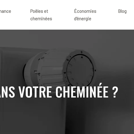
rmance
Poêles et
Économies
Blog
cheminées
d’énergie
ANS VOTRE CHEMINÉE ?