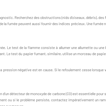
agnostic. Recherchez des obstructions (nids d’oiseaux, débris), des
eur de la fumée peuvent aussi fournir des indices précieux. Une fum
née. Le test de la flamme consiste à allumer une allumette ou une 
ant. Le test du papier fumant, similaire, utilise un morceau de papi
 la pression négative est en cause. Si le refoulement cesse lorsque
on d’un détecteur de monoxyde de carbone (CO) est essentielle pour s
lement ou si le problème persiste, contactez impérativement un ram
ions sur mesure.