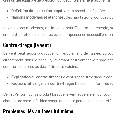
Définition de la pression négative:
La pression négative se pro
Maisons modernes et étanches:
Ces habitations, conçues pou
Les maisons modernes, optimisées pour l’économie d’énergie, sont 
crucial d’adopter des mesures pour compenser ce déséquilibre lors 
Contre-tirage (le vent)
Le vent peut aussi provoquer un refoulement de fumée, surtou
directement dans le conduit, inversant brutalement le tirage na
comme des arbres ou des bâtiments voisins.
Explication du contre-tirage:
Le vent s’engouffre dans le con
Facteurs influençant le contre-tirage:
Direction et force du v
L’effet Venturi, qui se produit lorsque le vent accélère en contou
chapeau de cheminée bien conçu et adapté peut atténuer cet effet 
Problèmes liés au foyer lui-même