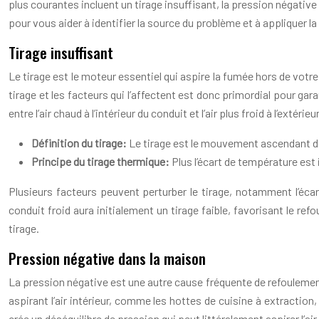
plus courantes incluent un tirage insuffisant, la pression négativ
pour vous aider à identifier la source du problème et à appliquer la
Tirage insuffisant
Le tirage est le moteur essentiel qui aspire la fumée hors de votr
tirage et les facteurs qui l’affectent est donc primordial pour ga
entre l’air chaud à l’intérieur du conduit et l’air plus froid à l’extérieur
Définition du tirage:
Le tirage est le mouvement ascendant de 
Principe du tirage thermique:
Plus l’écart de température est 
Plusieurs facteurs peuvent perturber le tirage, notamment l’écart
conduit froid aura initialement un tirage faible, favorisant le r
tirage.
Pression négative dans la maison
La pression négative est une autre cause fréquente de refoulemen
aspirant l’air intérieur, comme les hottes de cuisine à extractio
crée un déséquilibre de pression qui peut littéralement aspirer l’ai